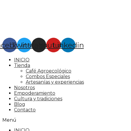
acebook
Twitter
Instagram
Youtube
Linkedin
INICIO
Tienda
Café Agroecológico
Combos Especiales
Artesanías y experiencias
Nosotros
Empoderamiento
Cultura y tradiciones
Blog
Contacto
Menú
INICIO