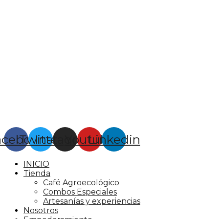
acebook
Twitter
Instagram
Youtube
Linkedin
INICIO
Tienda
Café Agroecológico
Combos Especiales
Artesanías y experiencias
Nosotros